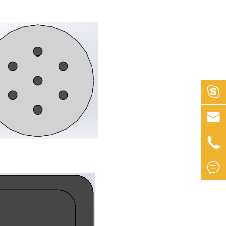



