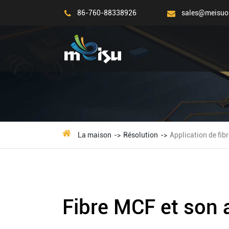
86-760-88338926
sales@meisuo
La maison
Résolution
Application de fib
Fibre MCF et son 