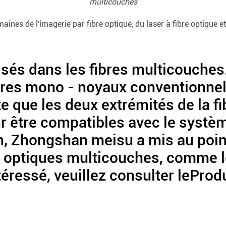
multicouches
omaines de l'imagerie par fibre optique, du laser à fibre optique
lisés dans les fibres multicouches
ibres mono - noyaux conventionne
te que les deux extrémités de la fi
ur être compatibles avec le systèm
in, Zhongshan meisu a mis au poin
 optiques multicouches, comme le 
téressé, veuillez consulter lePr