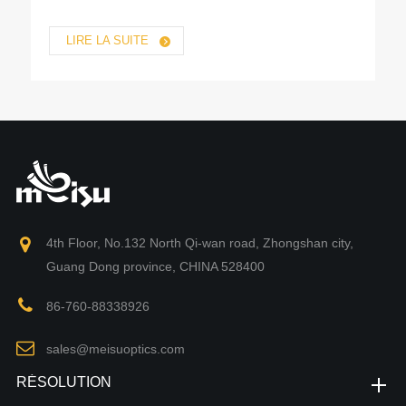
LIRE LA SUITE
4th Floor, No.132 North Qi-wan road, Zhongshan city,
Guang Dong province, CHINA 528400
86-760-88338926
sales@meisuoptics.com
RÉSOLUTION