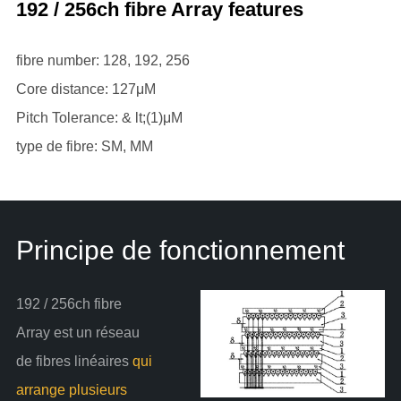
192 / 256ch fibre Array features
fibre number: 128, 192, 256
Core distance: 127μM
Pitch Tolerance: & lt;(1)μM
type de fibre: SM, MM
Principe de fonctionnement
192 / 256ch fibre
Array est un réseau
de fibres linéaires
qui
arrange plusieurs