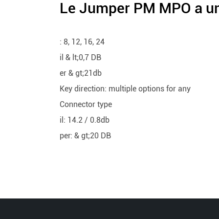
Le Jumper PM MPO a un
: 8, 12, 16, 24
il & lt;0,7 DB
er & gt;21db
Key direction: multiple options for any
Connector type
il: 14.2 / 0.8db
per: & gt;20 DB