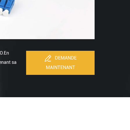
PO.En
DEMANDE
enant sa
MAINTENANT