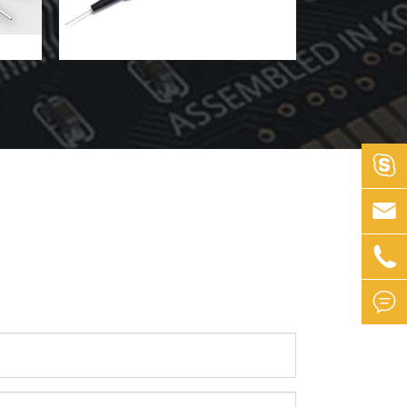



